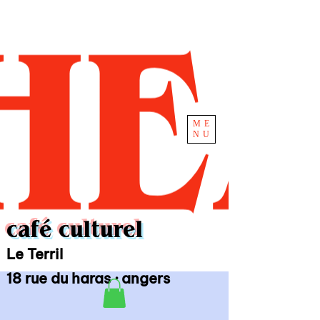
ME
NU
café culturel
Le Terril
18 rue du haras · angers