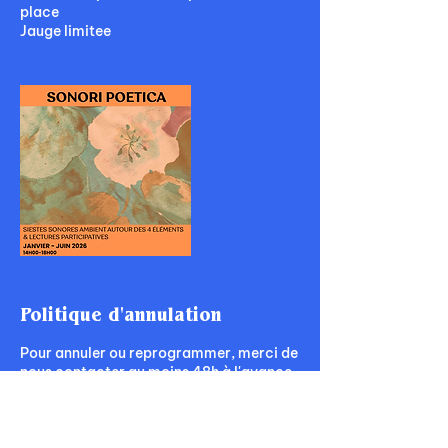
place
Jauge limitee
Politique d'annulation
Pour annuler ou reprogrammer, merci de
nous contacter au moins 48h à l'avance,
par téléphone au 02.85.35.91.85 ou par
mail à contact@wheat-angers.com.
En cas d'annulation, les ateliers ne sont
pas remboursables.