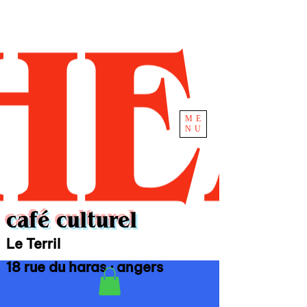
ME
NU
café culturel
Le Terril
18 rue du haras · angers